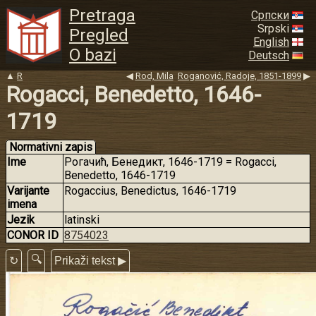
Pretraga
Српски
Srpski
Pregled
English
O bazi
Deutsch
▲
R
◀
Rod, Mila
Roganović, Radoje, 1851-1899
▶
Rogacci, Benedetto, 1646-
1719
Normativni zapis
Ime
Рогачић, Бенедикт, 1646-1719 = Rogacci,
Benedetto, 1646-1719
Varijante
Rogaccius, Benedictus, 1646-1719
imena
Jezik
latinski
CONOR ID
8754023