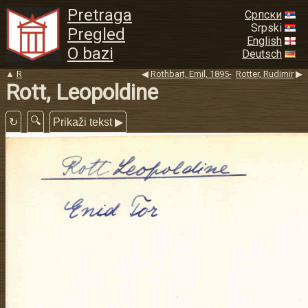
Pretraga
Српски
Srpski
Pregled
English
O bazi
Deutsch
▲
R
◀
Rothbart, Emil, 1895-
Rotter, Rudimir
▶
Rott, Leopoldine