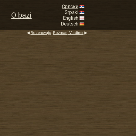
Српски
Srpski
O bazi
English
Deutsch
◀
Rozencvajg
Rožman, Vladimir
▶