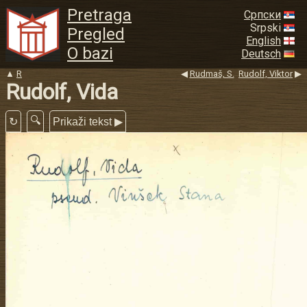
Pretraga
Српски
Srpski
Pregled
English
O bazi
Deutsch
▲
R
◀
Rudmaš, S.
Rudolf, Viktor
▶
Rudolf, Vida