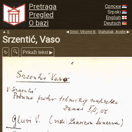
Pretraga
Српски
Srpski
Pregled
English
O bazi
Deutsch
▲
S
◀
Srnić, Vitomir B.
Stahuljak, Avelin
▶
Srzentić, Vaso