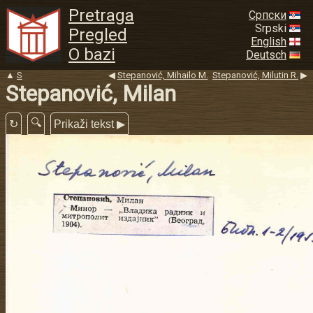
Pretraga
Српски
Srpski
Pregled
English
O bazi
Deutsch
▲
S
◀
Stepanović, Mihailo M.
Stepanović, Milutin R.
▶
Stepanović, Milan