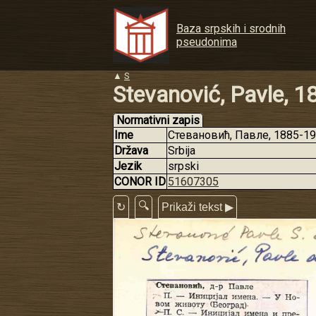
Baza srpskih i srodnih
pseudonima
▲
S
Stevanović, Pavle, 
Normativni zapis
Ime
Стевановић, Павле, 1885-195
Država
Srbija
Jezik
srpski
CONOR ID
51607305