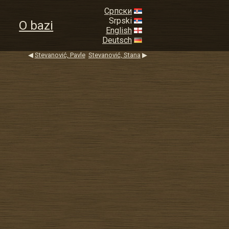
Српски
Srpski
O bazi
English
Deutsch
◀
Stevanović, Pavle
Stevanović, Stana
▶