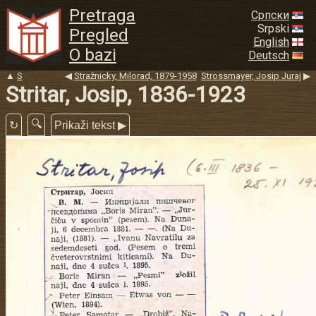
Pretraga
Српски
Srpski
Pregled
English
O bazi
Deutsch
▲
S
◀
Stražnicky, Milorad, 1879-1958
Strossmayer, Josip Juraj
▶
Stritar, Josip, 1836-1923