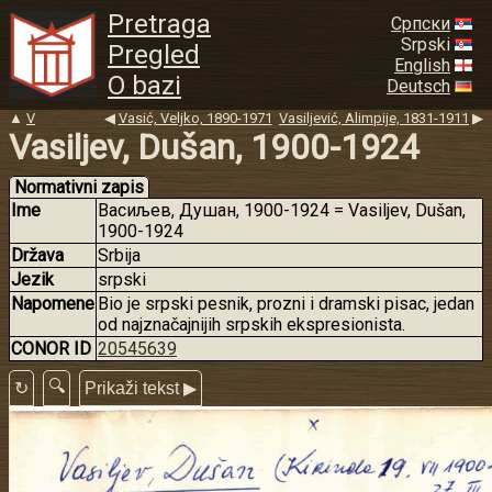
Pretraga
Српски
Srpski
Pregled
English
O bazi
Deutsch
▲
V
◀
Vasić, Veljko, 1890-1971
Vasiljević, Alimpije, 1831-1911
▶
Vasiljev, Dušan, 1900-1924
Normativni zapis
Ime
Васиљев, Душан, 1900-1924 = Vasiljev, Dušan,
1900-1924
Država
Srbija
Jezik
srpski
Napomene
Bio je srpski pesnik, prozni i dramski pisac, jedan
od najznačajnijih srpskih ekspresionista.
CONOR ID
20545639