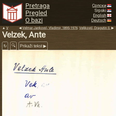
Pretraga
Српски
Srpski
Pregled
English
O bazi
Deutsch
▲
V
◀
Velmar-Janković, Vladimir, 1895-1976
Veljković, Dragutin S.
▶
Velzek, Ante