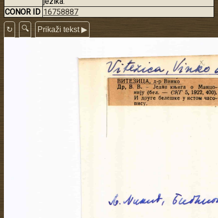
jezika.
CONOR ID
16758887