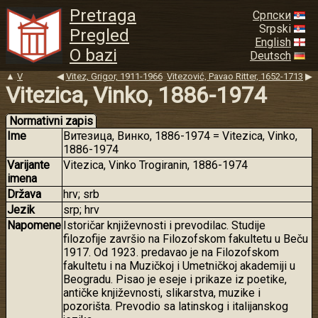
Pretraga
Српски
Srpski
Pregled
English
O bazi
Deutsch
▲
V
◀
Vitez, Grigor, 1911-1966
Vitezović, Pavao Ritter, 1652-1713
▶
Vitezica, Vinko, 1886-1974
Normativni zapis
Ime
Витезица, Винко, 1886-1974 = Vitezica, Vinko,
1886-1974
Varijante
Vitezica, Vinko Trogiranin, 1886-1974
imena
Država
hrv; srb
Jezik
srp; hrv
Napomene
Istoričar književnosti i prevodilac. Studije
filozofije završio na Filozofskom fakultetu u Beču
1917. Od 1923. predavao je na Filozofskom
fakultetu i na Muzičkoj i Umetničkoj akademiji u
Beogradu. Pisao je eseje i prikaze iz poetike,
antičke književnosti, slikarstva, muzike i
pozorišta. Prevodio sa latinskog i italijanskog