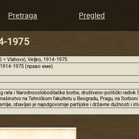
Pretraga
Pregled
14-1975
= Vlahović, Veljko, 1914-1975
1914-1975 (право име)
ata i Narodnooslobodilačke borbe, društveno-politički radnik SF
 mašinstvo na Tehničkom fakultetu u Beogradu, Pragu, na Sorboni (
je, obavljao je najodgovornije partijske i državne dužnosti i imao