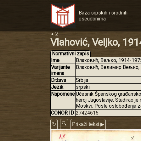
Baza srpskih i srodnih
pseudonima
▲
V
Vlahović, Veljko, 19
Normativni zapis
Ime
Влаховић, Вељко, 1914-1975 
Varijante
Влаховић, Велимир Вељко, 
imena
Država
Srbija
Jezik
srpski
Napomene
Učesnik Španskog građanskog r
heroj Jugoslavije. Studirao je
Moskvi. Posle oslobođenja zeml
CONOR ID
27424615