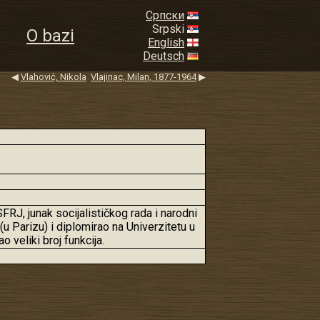
Српски
Srpski
O bazi
English
Deutsch
◀
Vlahović, Nikola
Vlajinac, Milan, 1877-1964
▶
RJ, junak socijalističkog rada i narodni
u Parizu) i diplomirao na Univerzitetu u
 veliki broj funkcija.