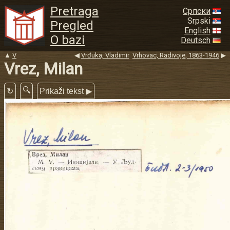
Pretraga
Српски
Srpski
Pregled
English
O bazi
Deutsch
▲
V
◀
Vrđuka, Vladimir
Vrhovac, Radivoje, 1863-1946
▶
Vrez, Milan