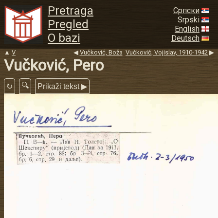
Pretraga
Српски
Srpski
Pregled
English
O bazi
Deutsch
▲
V
◀
Vučković, Boža
Vučković, Vojislav, 1910-1942
▶
Vučković, Pero