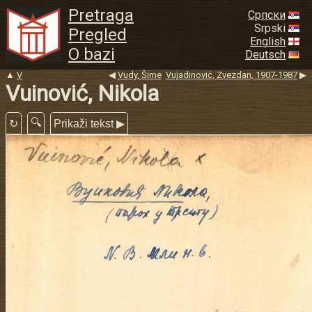
Pretraga
Српски
Srpski
Pregled
English
O bazi
Deutsch
▲
V
◀
Vudy, Šime
Vujadinović, Zvezdan, 1907-1987
▶
Vuinović, Nikola