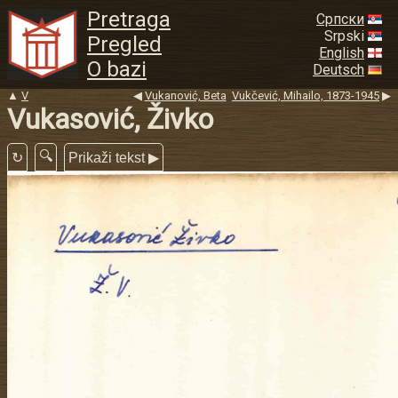
Pretraga
Српски
Srpski
Pregled
English
O bazi
Deutsch
▲
V
◀
Vukanović, Beta
Vukčević, Mihailo, 1873-1945
▶
Vukasović, Živko