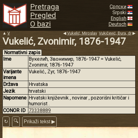
Pretraga
Српски
Srpski
Pregled
English
O bazi
Deutsch
▲
V
◀
Vukelić, Miroslav
Vukičević, Đura, dr
▶
Vukelić, Zvonimir, 1876-1947
Normativni zapis
Ime
Вукелић, Звонимир, 1876-1947 = Vukelić,
Zvonimir, 1876-1947
Varijante
Vukelić., Zyr, 1876-1947
imena
Država
Hrvatska
Jezik
hrvatski
Napomene
Hrvatski književnik , novinar , pozorišni kritičar i
humorist .
CONOR ID
73338889