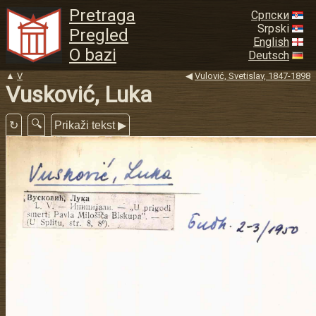
Pretraga
Српски
Srpski
Pregled
English
O bazi
Deutsch
▲
V
◀
Vulović, Svetislav, 1847-1898
Vusković, Luka