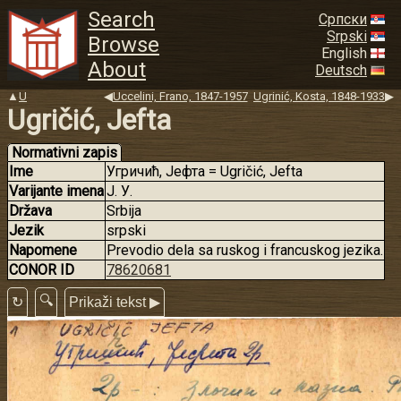
Search
Српски
Srpski
Browse
English
About
Deutsch
▲
U
◀
Uccelini, Frano, 1847-1957
Ugrinić, Kosta, 1848-1933
▶
Ugričić, Jefta
Normativni zapis
Ime
Угричић, Јефта = Ugričić, Jefta
Varijante imena
Ј. У.
Država
Srbija
Jezik
srpski
Napomene
Prevodio dela sa ruskog i francuskog jezika.
CONOR ID
78620681