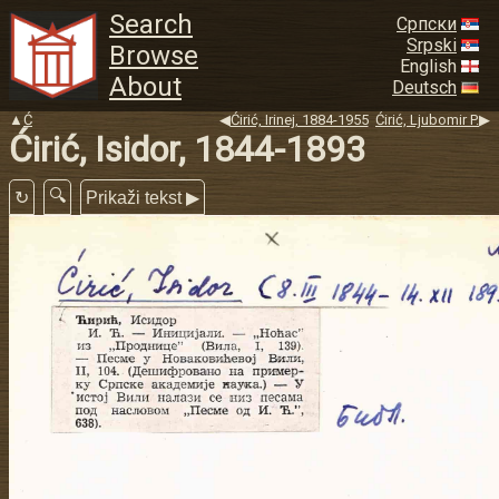
Search
Српски
Srpski
Browse
English
About
Deutsch
▲
Ć
◀
Ćirić, Irinej, 1884-1955
Ćirić, Ljubomir P.
▶
Ćirić, Isidor, 1844-1893