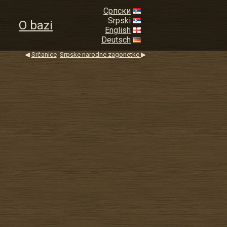
Српски
Srpski
O bazi
English
Deutsch
◀
Srčanice
Srpske narodne zagonetke
▶