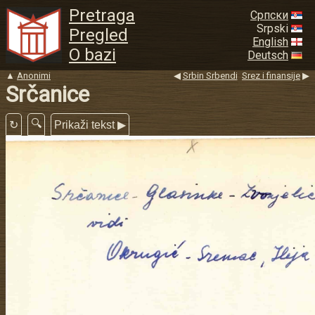
Pretraga
Српски
Srpski
Pregled
English
O bazi
Deutsch
▲
Anonimi
◀
Srbin Srbendi
Srez i finansije
▶
Srčanice