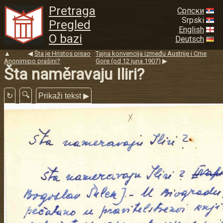
Pretraga
Српски
Srpski
Pregled
English
O bazi
Deutsch
▲
◀
Šta je Hristos pisao
Tajna konvencija između Austrije i Crne
Anonimi
po prašini?
Gore (od 12 juna 1907)
▶
Šta naměravaju Iliri?