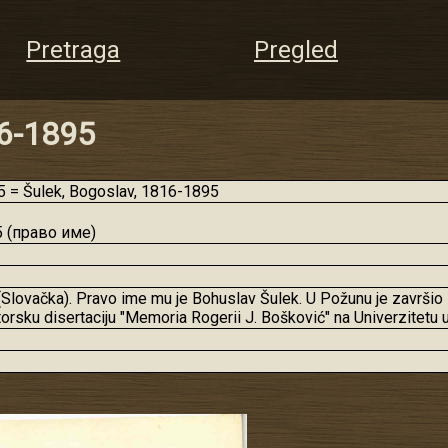
Pretraga
Pregled
16-1895
 = Šulek, Bogoslav, 1816-1895
5 (право име)
(Slovačka). Pravo ime mu je Bohuslav Šulek. U Požunu je završio F
orsku disertaciju "Memoria Rogerii J. Bošković" na Univerzitetu