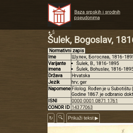
Baza srpskih i srodnih
pseudonima
▲
Š
Šulek, Bogoslav, 18
Normativni zapis
Ime
Шулек, Богослав, 1816-1895
Varijante
Šulek, B., 1816-1895
imena
Šulek, Bohuslav, 1816-189
Država
Hrvatska
Jezik
hrv; ger
Napomene
Filolog. Rođen je u Subotištu 
Godine 1867. je odbranio dokt
ISNI
0000 0001 0871 1761
CONOR ID
14377063