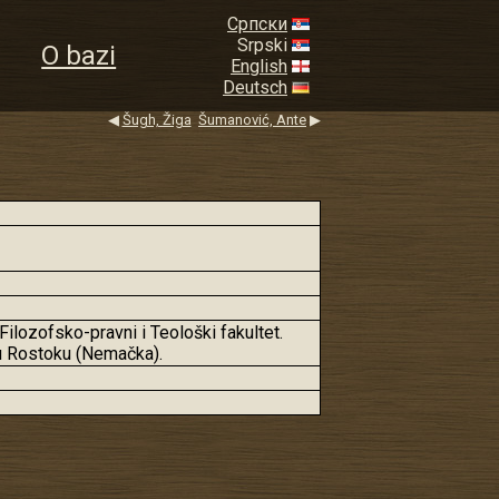
Српски
Srpski
O bazi
English
Deutsch
◀
Šugh, Žiga
Šumanović, Ante
▶
ilozofsko-pravni i Teološki fakultet.
 u Rostoku (Nemačka).