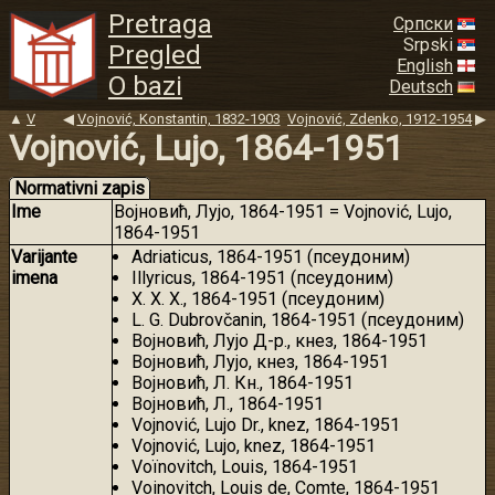
Pretraga
Српски
Srpski
Pregled
English
O bazi
Deutsch
▲
V
◀
Vojnović, Konstantin, 1832-1903
Vojnović, Zdenko, 1912-1954
▶
Vojnović, Lujo, 1864-1951
Normativni zapis
Ime
Војновић, Лујо, 1864-1951 = Vojnović, Lujo,
1864-1951
Varijante
Adriaticus, 1864-1951 (псеудоним)
imena
Illyricus, 1864-1951 (псеудоним)
X. X. X., 1864-1951 (псеудоним)
L. G. Dubrovčanin, 1864-1951 (псеудоним)
Војновић, Лујо Д-р., кнез, 1864-1951
Војновић, Лујо, кнез, 1864-1951
Војновић, Л. Кн., 1864-1951
Војновић, Л., 1864-1951
Vojnović, Lujo Dr., knez, 1864-1951
Vojnović, Lujo, knez, 1864-1951
Voïnovitch, Louis, 1864-1951
Voinovitch, Louis de, Comte, 1864-1951