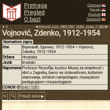
Pretraga
Српски
Srpski
Pregled
English
O bazi
Deutsch
▲
V
◀
Vojnović, Lujo, 1864-1951
Voltić, Josip, ?-1825
▶
Vojnović, Zdenko, 1912-1954
Normativni zapis
Ime
Војновић, Зденко, 1912-1954 = Vojnović,
Zdenko, 1912-1954
Država
Hrvatska
Jezik
hrvatski
Napomene
Profesor filozofije, kustos Muzej za umjetnost i
obrt u Zagrebu, bavio se izdavaštvom, kulturom
stanovanja, stilskim namještajem, muzejskom
pedagogijom i muzeologijom.
CONOR ID
64611081