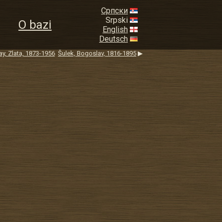
Српски
Srpski
O bazi
English
Deutsch
ay, Zlata, 1873-1956
Šulek, Bogoslav, 1816-1895
▶