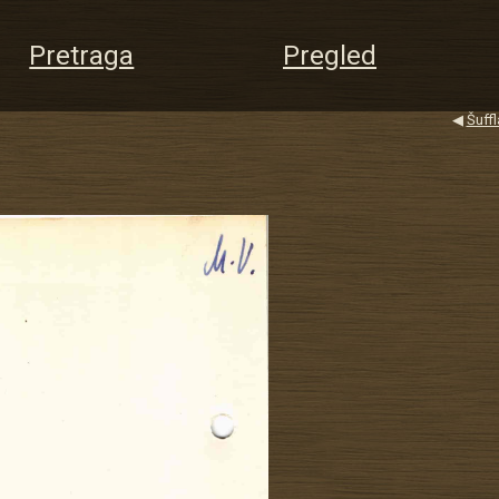
Pretraga
Pregled
◀
Šuffl