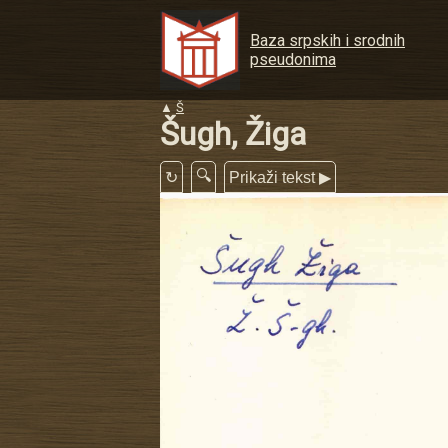
Baza srpskih i srodnih
pseudonima
▲
Š
Šugh, Žiga