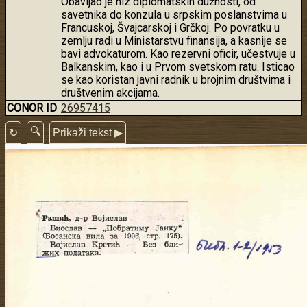
Obavljao je niz diplomatskih dužnosti, od
savetnika do konzula u srpskim poslanstvima u
Francuskoj, Švajcarskoj i Grčkoj. Po povratku u
zemlju radi u Ministarstvu finansija, a kasnije se
bavi advokaturom. Kao rezervni oficir, učestvuje u
Balkanskim, kao i u Prvom svetskom ratu. Isticao
se kao koristan javni radnik u brojnim društvima i
društvenim akcijama.
CONOR ID
26957415