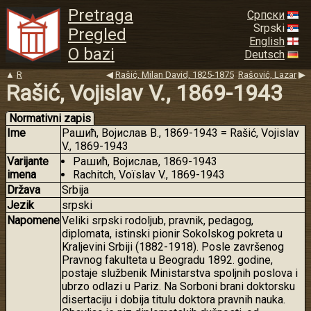
Pretraga
Српски
Srpski
Pregled
English
O bazi
Deutsch
▲
R
◀
Rašić, Milan David, 1825-1875
Rašović, Lazar
▶
Rašić, Vojislav V., 1869-1943
Normativni zapis
Ime
Рашић, Војислав В., 1869-1943 = Rašić, Vojislav
V., 1869-1943
Varijante
Рашић, Војислав, 1869-1943
imena
Rachitch, Voïslav V., 1869-1943
Država
Srbija
Jezik
srpski
Napomene
Veliki srpski rodoljub, pravnik, pedagog,
diplomata, istinski pionir Sokolskog pokreta u
Kraljevini Srbiji (1882-1918). Posle završenog
Pravnog fakulteta u Beogradu 1892. godine,
postaje službenik Ministarstva spoljnih poslova i
ubrzo odlazi u Pariz. Na Sorboni brani doktorsku
disertaciju i dobija titulu doktora pravnih nauka.