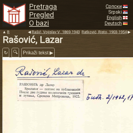
Pretraga
Српски
Srpski
Pregled
English
O bazi
Deutsch
▲
R
◀
Rašić, Vojislav V., 1869-1943
Ratković, Risto, 1903-1954
▶
Rašović, Lazar