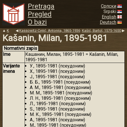
Pretraga
Српски
Srpski
Pregled
English
O bazi
Deutsch
▲
K
◀
Kassowitz-Cvijić, Antonija, 1865-1936
Kašić, Bartol, 1575-1650
▶
Kašanin, Milan, 1895-1981
Normativni zapis
Ime
Кашанин, Милан, 1895-1981 = Kašanin, Milan,
1895-1981
Varijante
У., 1895-1981 (псеудоним)
imena
Х., 1895-1981 (псеудоним)
Ј., 1895-1981 (псеудоним)
Б. Б., 1895-1981 (псеудоним)
А. М., 1895-1981 (псеудоним)
M. М., 1895-1981 (псеудоним)
Л. Н., 1895-1981 (псеудоним)
Л., 1895-1981 (псеудоним)
S., 1895-1981 (псеудоним)
М. К., 1895-1981 (псеудоним)
A., 1895-1981 (псеудоним)
М., 1895-1981 (псеудоним)