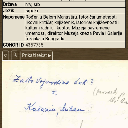
Država
hrv; srb
Jezik
srpski
Napomene
Rođen u Belom Manastiru. Istoričar umetnosti,
likovni kritičar, književnik, istoričar književnosti i
kulturni radnik - kustos Muzeja savremene
umetnosti, direktor Muzeja kneza Pavla i Galerije
fresaka u Beogradu.
CONOR ID
4357735