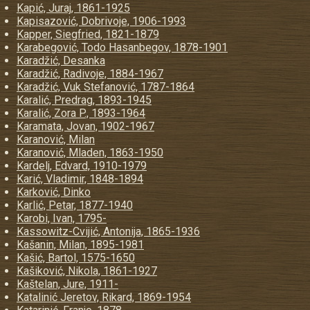
Kapić, Juraj, 1861-1925
Kapisazović, Dobrivoje, 1906-1993
Kapper, Siegfried, 1821-1879
Karabegović, Todo Hasanbegov, 1878-1901
Karadžić, Desanka
Karadžić, Radivoje, 1884-1967
Karadžić, Vuk Stefanović, 1787-1864
Karalić, Predrag, 1893-1945
Karalić, Zora P., 1893-1964
Karamata, Jovan, 1902-1967
Karanović, Milan
Karanović, Mladen, 1863-1950
Kardelj, Edvard, 1910-1979
Karić, Vladimir, 1848-1894
Karković, Dinko
Karlić, Petar, 1877-1940
Karobi, Ivan, 1795-
Kassowitz-Cvijić, Antonija, 1865-1936
Kašanin, Milan, 1895-1981
Kašić, Bartol, 1575-1650
Kašiković, Nikola, 1861-1927
Kaštelan, Jure, 1911-
Katalinić Jeretov, Rikard, 1869-1954