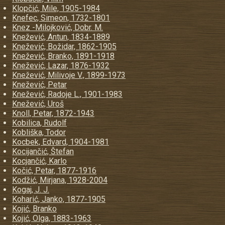
Klopčić, Mile, 1905-1984
Knefec, Simeon, 1732-1801
Knez -Milojković, Dobr. M.
Knežević, Antun, 1834-1889
Knežević, Božidar, 1862-1905
Knežević, Branko, 1891-1918
Knežević, Lazar, 1876-1932
Knežević, Milivoje V., 1899-1973
Knežević, Petar
Knežević, Radoje L., 1901-1983
Knežević, Uroš
Knoll, Petar, 1872-1943
Kobilica, Rudolf
Kobliška, Todor
Kocbek, Edvard, 1904-1981
Kocijančić, Štefan
Kocjančić, Karlo
Kočić, Petar, 1877-1916
Kodžić, Mirjana, 1928-2004
Kogaj, J. J.
Koharić, Janko, 1877-1905
Kojić, Branko
Kojić, Olga, 1883-1963