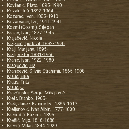
Kovijanić, Risto, 1895-1990
Kozak, Juš, 1892-1964
Kozarac, Ivan, 1885-1910
Kozarčanin, Ivo, 1911-1941
Kozmi (Cosmi), Stjepan
Krajač, Ivan, 1877-1945
Krajačević, Nikola
Krajačić, Ljudevit, 1882-1970
Kralj, Marijana, 1895-
Kralj, Viktor, 1881-1966
Kranjc, Ivan, 1922-1980
Kranjčević, Ela
Kranjčević, Silvije Strahimir, 1865-1908
Kraus, Elka
Kraus, Fritz
Kraus, O.
Kravčinskij, Sergej Mihajlovič
Kreft, Branko, 1905-
Krek, Janez Evangelist, 1865-1917
Kreljanović, Ivan Albin, 1777-1838
Krenedić, Kazimir, 1896-
Krešić, Mijo, 1818-1888
Krešić, Milan, 1844-1929