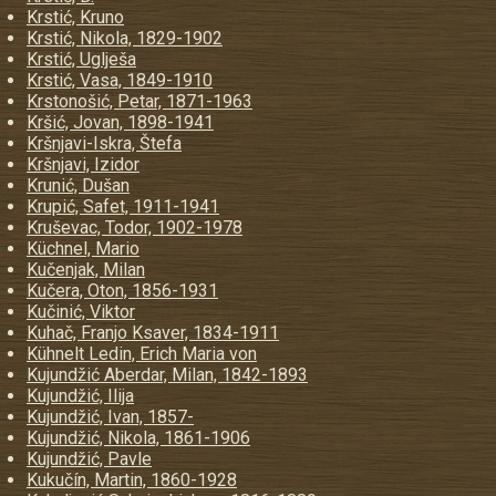
Krstić, Kruno
Krstić, Nikola, 1829-1902
Krstić, Uglješa
Krstić, Vasa, 1849-1910
Krstonošić, Petar, 1871-1963
Kršić, Jovan, 1898-1941
Kršnjavi-Iskra, Štefa
Kršnjavi, Izidor
Krunić, Dušan
Krupić, Safet, 1911-1941
Kruševac, Todor, 1902-1978
Küchnel, Mario
Kučenjak, Milan
Kučera, Oton, 1856-1931
Kučinić, Viktor
Kuhač, Franjo Ksaver, 1834-1911
Kühnelt Ledin, Erich Maria von
Kujundžić Aberdar, Milan, 1842-1893
Kujundžić, Ilija
Kujundžić, Ivan, 1857-
Kujundžić, Nikola, 1861-1906
Kujundžić, Pavle
Kukučín, Martin, 1860-1928