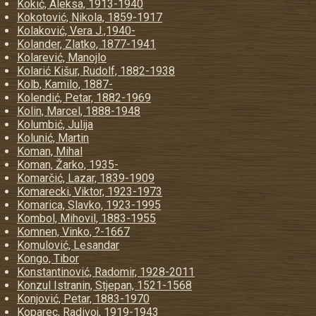
Kokić, Aleksa, 1913-1940
Kokotović, Nikola, 1859-1917
Kolaković, Vera J.,1940-
Kolander, Zlatko, 1877-1941
Kolarević, Manojlo
Kolarić Kišur, Rudolf, 1882-1938
Kolb, Kamilo, 1887-
Kolendić, Petar, 1882-1969
Kolin, Marcel, 1888-1948
Kolumbić, Julija
Kolunić, Martin
Koman, Mihal
Koman, Žarko, 1935-
Komarčić, Lazar, 1839-1909
Komarecki, Viktor, 1923-1973
Komarica, Slavko, 1923-1995
Kombol, Mihovil, 1883-1955
Komnen, Vinko, ?-1667
Komulović, Lesandar
Kongo, Tibor
Konstantinović, Radomir, 1928-2011
Konzul Istranin, Stjepan, 1521-1568
Konjović, Petar, 1883-1970
Koparec, Radivoj, 1919-1943