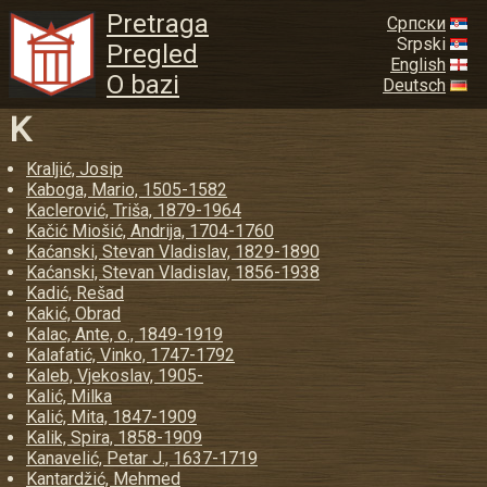
Pretraga
Српски
Srpski
Pregled
English
O bazi
Deutsch
K
Kraljić, Josip
Kaboga, Mario, 1505-1582
Kaclerović, Triša, 1879-1964
Kačić Miošić, Andrija, 1704-1760
Kaćanski, Stevan Vladislav, 1829-1890
Kaćanski, Stevan Vladislav, 1856-1938
Kadić, Rešad
Kakić, Obrad
Kalac, Ante, o., 1849-1919
Kalafatić, Vinko, 1747-1792
Kaleb, Vjekoslav, 1905-
Kalić, Milka
Kalić, Mita, 1847-1909
Kalik, Spira, 1858-1909
Kanavelić, Petar J., 1637-1719
Kantardžić, Mehmed