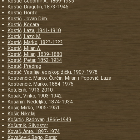
Kostić, Čedomir A., 1869-1935
Kostić, Dragutin, 1873-1945
Kostić, Đorđe
Kostić, Jovan Dim.
Kostić, Kosara
Kostić, Laza, 1841-1910
Kostić, Lazo M.
Kostić, Marko, 18??-1???
Kostić, Milan A.
Kostić, Milan, 1839-1880
Kostić, Petar, 1852-1934
Kostić, Predrag
Kostić, Vasilije, episkop žički, 1907-1978
Kostrenčić, Marko, Čurčin, Milan i Popović, Laza
Kostrenčić, Marko, 1884-1976
Koš, Erih, 1913-2010
Košak, Vinko, 1903-1942
Košanin, Nedeljko, 1874-1934
Košir, Mirko, 1905-1951
Košir, Nikolaj
Košutić, Radovan, 1866-1949
Košutnik, Silvester
Kovač, Ante, 1897-1974
Kovačević Bego, Petar