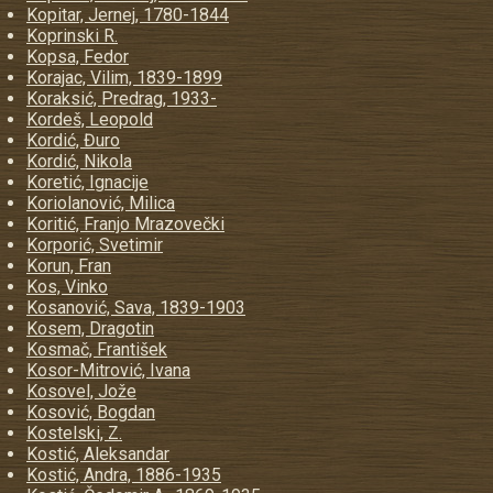
Kopitar, Jernej, 1780-1844
Koprinski R.
Kopsa, Fedor
Korajac, Vilim, 1839-1899
Koraksić, Predrag, 1933-
Kordeš, Leopold
Kordić, Đuro
Kordić, Nikola
Koretić, Ignacije
Koriolanović, Milica
Koritić, Franjo Mrazovečki
Korporić, Svetimir
Korun, Fran
Kos, Vinko
Kosanović, Sava, 1839-1903
Kosem, Dragotin
Kosmač, František
Kosor-Mitrović, Ivana
Kosovel, Jože
Kosović, Bogdan
Kostelski, Z.
Kostić, Aleksandar
Kostić, Andra, 1886-1935