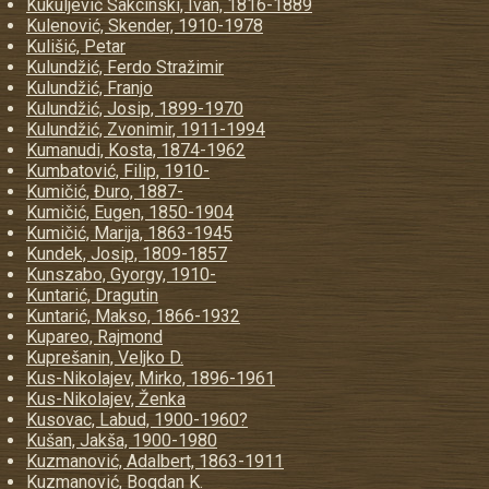
Kukuljević Sakcinski, Ivan, 1816-1889
Kulenović, Skender, 1910-1978
Kulišić, Petar
Kulundžić, Ferdo Stražimir
Kulundžić, Franjo
Kulundžić, Josip, 1899-1970
Kulundžić, Zvonimir, 1911-1994
Kumanudi, Kosta, 1874-1962
Kumbatović, Filip, 1910-
Kumičić, Đuro, 1887-
Kumičić, Eugen, 1850-1904
Kumičić, Marija, 1863-1945
Kundek, Josip, 1809-1857
Kunszabo, Gyorgy, 1910-
Kuntarić, Dragutin
Kuntarić, Makso, 1866-1932
Kupareo, Rajmond
Kuprešanin, Veljko D.
Kus-Nikolajev, Mirko, 1896-1961
Kus-Nikolajev, Ženka
Kusovac, Labud, 1900-1960?
Kušan, Jakša, 1900-1980
Kuzmanović, Adalbert, 1863-1911
Kuzmanović, Bogdan K.