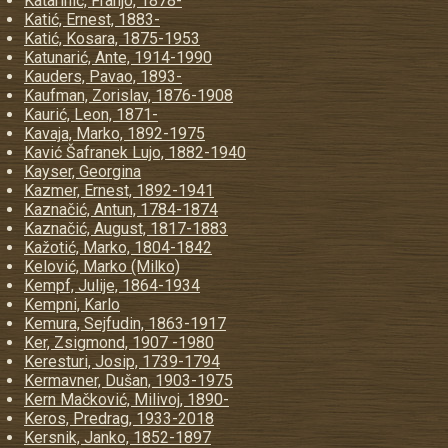
Katarinić, Franjo, 1878-
Katić, Ernest, 1883-
Katić, Kosara, 1875-1953
Katunarić, Ante, 1914-1990
Kauders, Pavao, 1893-
Kaufman, Zorislav, 1876-1908
Kaurić, Leon, 1871-
Kavaja, Marko, 1892-1975
Kavić Šafranek Lujo, 1882-1940
Kayser, Georgina
Kazmer, Ernest, 1892-1941
Kaznačić, Antun, 1784-1874
Kaznačić, August, 1817-1883
Kažotić, Marko, 1804-1842
Kelović, Marko (Milko)
Kempf, Julije, 1864-1934
Kempni, Karlo
Kemura, Sejfudin, 1863-1917
Ker, Zsigmond, 1907 -1980
Keresturi, Josip, 1739-1794
Kermavner, Dušan, 1903-1975
Kern Mačković, Milivoj, 1890-
Keros, Predrag, 1933-2018
Kersnik, Janko, 1852-1897