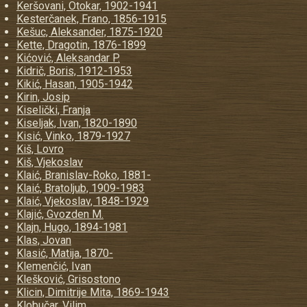
Keršovani, Otokar, 1902-1941
Kesterčanek, Frano, 1856-1915
Kešuc, Aleksander, 1875-1920
Kette, Dragotin, 1876-1899
Kićović, Aleksandar P.
Kidrič, Boris, 1912-1953
Kikić, Hasan, 1905-1942
Kirin, Josip
Kiselički, Franja
Kiseljak, Ivan, 1820-1890
Kisić, Vinko, 1879-1927
Kiš, Lovro
Kiš, Vjekoslav
Klaić, Branislav-Roko, 1881-
Klaić, Bratoljub, 1909-1983
Klaić, Vjekoslav, 1848-1929
Klajić, Gvozden M.
Klajn, Hugo, 1894-1981
Klas, Jovan
Klasić, Matija, 1870-
Klemenčić, Ivan
Klešković, Grisostono
Klicin, Dimitrije Mita, 1869-1943
Klobučar, Vilim