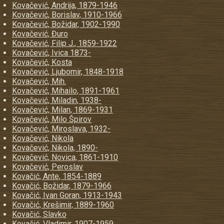
Kovačević, Andrija, 1879-1946
Kovačević, Borislav, 1910-1966
Kovačević, Božidar, 1902-1990
Kovačević, Đuro
Kovačević, Filip J., 1859-1922
Kovačević, Ivica 1873-
Kovačević, Kosta
Kovačević, Ljubomir, 1848-1918
Kovačević, Mih.
Kovačević, Mihailo, 1891-1961
Kovačević, Miladin, 1938-
Kovačević, Milan, 1869-1931
Kovačević, Milo Špirov
Kovačević, Miroslava, 1932-
Kovačević, Nikola
Kovačević, Nikola, 1890-
Kovačević, Novica, 1861-1910
Kovačević, Peroslav
Kovačić, Ante, 1854-1889
Kovačić, Božidar, 1879-1966
Kovačić, Ivan Goran, 1913-1943
Kovačić, Krešimir, 1889-1960
Kovačić, Slavko
Kovačić, Vladimir, 1907-1959