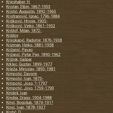
Krieshaber, H.
Kristan, Etbin, 1867-1953
Kristić, Augustin, 1892-1960
Kristranović, Ignac, 1796-1884
Krišković, Hrvoje, 1905-
Krišković, Vinko, 1861-1952
Krištof, Milan, 1872-
Krištov
Krivokapić, Radomir, 1876-1938
Krizman, Hinko, 1881-1958
Križanić, Pavao
Križanić, Petar Pjer, 1890-1962
Križnik, Gašpar
Krklec, Gustav, 1899-1977
Krleža, Miroslav, 1893-1981
Krmpotić, Davorin
Krmpotić, Ivan, 1875-
Krmpotić, Joso, ?-1797
Krmpotić, Jovo, 1759-1790
Krndelj, Ivan
Krndija, Drago, 1904-1988
Krnić, Bogoljub, 1874-191?
Krnić, Ivan, 1878-1937
Krstić, D.