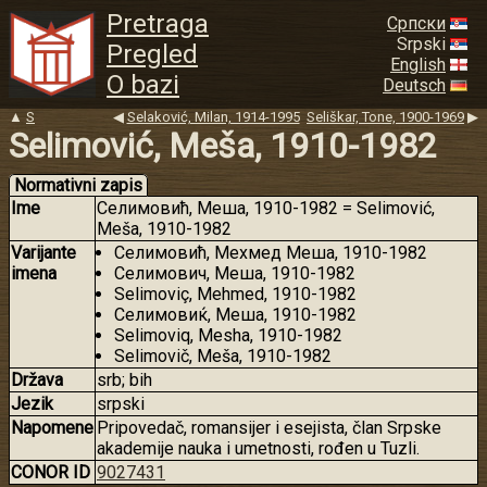
Pretraga
Српски
Srpski
Pregled
English
O bazi
Deutsch
▲
S
◀
Selaković, Milan, 1914-1995
Seliškar, Tone, 1900-1969
▶
Selimović, Meša, 1910-1982
Normativni zapis
Ime
Селимовић, Меша, 1910-1982 = Selimović,
Meša, 1910-1982
Varijante
Селимовић, Мехмед Меша, 1910-1982
imena
Селимович, Меша, 1910-1982
Selimoviç, Mehmed, 1910-1982
Селимовиќ, Меша, 1910-1982
Selimoviq, Mesha, 1910-1982
Selimovič, Meša, 1910-1982
Država
srb; bih
Jezik
srpski
Napomene
Pripovedač, romansijer i esejista, član Srpske
akademije nauka i umetnosti, rođen u Tuzli.
CONOR ID
9027431