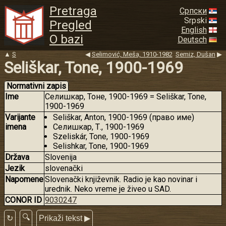
Pretraga
Српски
Srpski
Pregled
English
O bazi
Deutsch
▲
S
◀
Selimović, Meša, 1910-1982
Semiz, Dušan
▶
Seliškar, Tone, 1900-1969
Normativni zapis
Ime
Селишкар, Тоне, 1900-1969 = Seliškar, Tone,
1900-1969
Varijante
Seliškar, Anton, 1900-1969 (право име)
imena
Селишкар, Т., 1900-1969
Szeliskár, Tone, 1900-1969
Selishkar, Tone, 1900-1969
Država
Slovenija
Jezik
slovenački
Napomene
Slovenački književnik. Radio je kao novinar i
urednik. Neko vreme je živeo u SAD.
CONOR ID
9030247