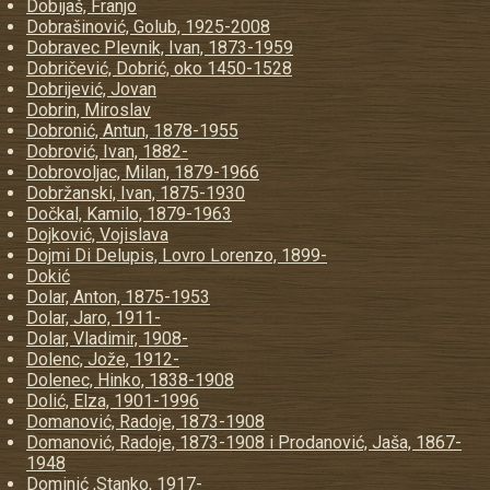
Dobijaš, Franjo
Dobrašinović, Golub, 1925-2008
Dobravec Plevnik, Ivan, 1873-1959
Dobričević, Dobrić, oko 1450-1528
Dobrijević, Jovan
Dobrin, Miroslav
Dobronić, Antun, 1878-1955
Dobrović, Ivan, 1882-
Dobrovoljac, Milan, 1879-1966
Dobržanski, Ivan, 1875-1930
Dočkal, Kamilo, 1879-1963
Dojković, Vojislava
Dojmi Di Delupis, Lovro Lorenzo, 1899-
Dokić
Dolar, Anton, 1875-1953
Dolar, Jaro, 1911-
Dolar, Vladimir, 1908-
Dolenc, Jože, 1912-
Dolenec, Hinko, 1838-1908
Dolić, Elza, 1901-1996
Domanović, Radoje, 1873-1908
Domanović, Radoje, 1873-1908 i Prodanović, Jaša, 1867-
1948
Dominić ,Stanko, 1917-