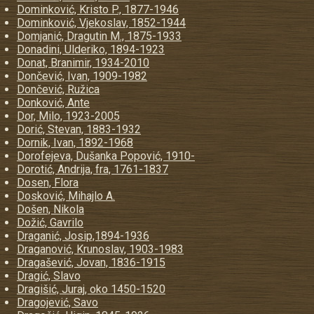
Dominković, Kristo P., 1877-1946
Dominković, Vjekoslav, 1852-1944
Domjanić, Dragutin M., 1875-1933
Donadini, Ulderiko, 1894-1923
Donat, Branimir, 1934-2010
Dončević, Ivan, 1909-1982
Dončević, Ružica
Donković, Ante
Dor, Milo, 1923-2005
Dorić, Stevan, 1883-1932
Dornik, Ivan, 1892-1968
Dorofejeva, Dušanka Popović, 1910-
Dorotić, Andrija, fra, 1761-1837
Dosen, Flora
Dosković, Mihajlo A.
Došen, Nikola
Dožić, Gavrilo
Draganić, Josip,1894-1936
Draganović, Krunoslav, 1903-1983
Dragašević, Jovan, 1836-1915
Dragić, Slavo
Dragišić, Juraj, oko 1450-1520
Dragojević, Savo