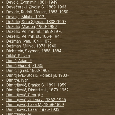
Devčić, Zvonimir, 1881-1949
Devečerski, Živojin S., 1889-1963
Devide, Rudolf Marijan, 1883-1950
Devrnja, Milutin, 1912-
Deželić, Đuro Stjepan, 1838-1907
Deželić, Mladen, 1900-1989
Deželić, Velimir, ml., 1888-1976
Deželić, Velimir, st., 1864-1941
Dežman, Ivan, 1841-1873
Dežman, Milivoj, 1873-1940
Dickstein, Szymon, 1858-1884
Diklić, Slavko
Dimić, Adam F.
Dimić, Đura B., -1935
Dimić, Ignjat, 1863-1902
Dimitijević-Stošić, Poleksija, 1903-
Dimitre, Ivan
Dimitrijević, Branko S., 1891-1959
Dimitrijević, Dimitrije J., 1879-1952
Dimitrijević, Georgije
Dimitrijević, Jelena J., 1862-1945
Dimitrijević, Laza M., 1858-1899
Dimitrijević, Lazar, 1875-1933
Dimitrijević, M. I.