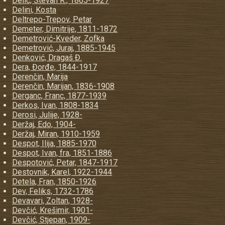
Delić, Stevan R., 1865-1927
Delini, Kosta
Deltrepo-Trepov, Petar
Demeter, Dimitrije, 1811-1872
Demetrović-Kveder, Zofka
Demetrović, Juraj, 1885-1945
Denković, Dragaš Đ.
Dera, Đorđe, 1844-1917
Derenčin, Marija
Derenčin, Marijan, 1836-1908
Derganc, Franc, 1877-1939
Derkos, Ivan, 1808-1834
Derosi, Julije, 1928-
Deržaj, Edo, 1904-
Deržaj, Miran, 1910-1959
Despot, Ilija, 1885-1970
Despot, Ivan, fra, 1851-1886
Despotović, Petar, 1847-1917
Destovnik, Karel, 1922-1944
Detela, Fran, 1850-1926
Dev, Feliks, 1732-1786
Devavari, Zoltan, 1928-
Devčić, Krešimir, 1901-
Devčić, Stjepan, 1909-