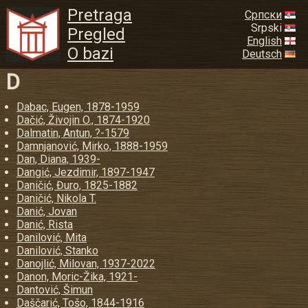
Pretraga
Српски
Srpski
Pregled
English
O bazi
Deutsch
D
Dabac, Eugen, 1878-1959
Dačić, Živojin O., 1874-1920
Dalmatin, Antun, ?-1579
Damnjanović, Mirko, 1888-1959
Dan, Diana, 1939-
Dangić, Jezdimir, 1897-1947
Daničić, Đuro, 1825-1882
Daničić, Nikola T.
Danić, Jovan
Danić, Rista
Danilović, Mita
Danilović, Stanko
Danojlić, Milovan, 1937-2022
Danon, Moric-Žika, 1921-
Dantović, Šimun
Daščarić, Tošo, 1844-1916