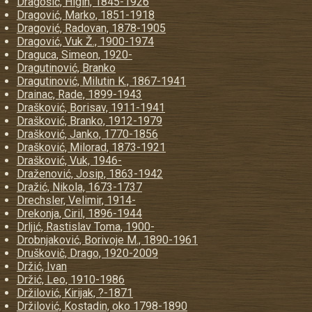
Dragošić, Higin, 1845-1926
Dragović, Marko, 1851-1918
Dragović, Radovan, 1878-1905
Dragović, Vuk Ž., 1900-1974
Draguca, Simeon, 1920-
Dragutinović, Branko
Dragutinović, Milutin K., 1867-1941
Drainac, Rade, 1899-1943
Drašković, Borisav, 1911-1941
Drašković, Branko, 1912-1979
Drašković, Janko, 1770-1856
Drašković, Milorad, 1873-1921
Drašković, Vuk, 1946-
Draženović, Josip, 1863-1942
Dražić, Nikola, 1673-1737
Drechsler, Velimir, 1914-
Drekonja, Ciril, 1896-1944
Drljić, Rastislav Toma, 1900-
Drobnjaković, Borivoje M., 1890-1961
Druškovič, Drago, 1920-2009
Držić, Ivan
Držić, Leo, 1910-1986
Držilović, Kirijak, ?-1871
Držilović, Kostadin, oko 1798-1890