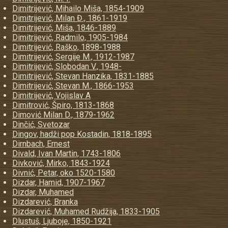
Dimitrijević, Mihailo Miša, 1854-1909
Dimitrijević, Milan Đ., 1861-1919
Dimitrijević, Miša, 1846-1889
Dimitrijević, Radmilo, 1905-1984
Dimitrijević, Raško, 1898-1988
Dimitrijević, Sergije M., 1912-1987
Dimitrijević, Slobodan V., 1948-
Dimitrijević, Stevan Hanzika, 1831-1885
Dimitrijević, Stevan M., 1866-1953
Dimitrijević, Vojislav A
Dimitrović, Špiro, 1813-1868
Dimović Milan D., 1879-1962
Dinčić, Svetozar
Dingov, hadži pop Kostadin, 1818-1895
Dirnbach, Ernest
Divald, Ivan Martin, 1743-1806
Divković, Mirko, 1843-1924
Divnić, Petar, oko 1520-1580
Dizdar, Hamid, 1907-1967
Dizdar, Muhamed
Dizdarević, Branka
Dizdarević, Muhamed Rudžija, 1833-1905
Dlustuš, Ljuboje, 1850-1921