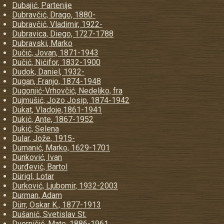
Dubajić, Partenije
Dubravčić, Drago, 1880-
Dubravčić, Vladimir, 1922-
Dubravica, Diego, 1727-1788
Dubravski, Marko
Dučić, Jovan, 1871-1943
Dučić, Nićifor, 1832-1900
Dudok, Daniel, 1932-
Dugan, Franjo, 1874-1948
Dugonjić-Vrhovčić, Nedeljko, fra
Dujmušić, Jozo Josip, 1874-1942
Dukat, Vladoje,1861-1941
Dukić, Ante, 1867-1952
Dukić, Selena
Dular, Jože, 1915-
Dumanić, Marko, 1629-1701
Dunković, Ivan
Durđević, Bartol
Dürigl, Lotar
Durković, Ljubomir, 1932-2003
Durman, Adam
Dürr, Oskar K., 1877-1913
Dušanić, Svetislav St.
Dvorničić, Mate, 1886-1961