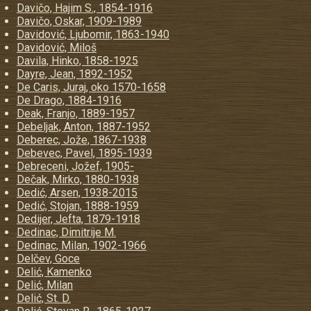
Davičo, Hajim S., 1854-1916
Davičo, Oskar, 1909-1989
Davidović, Ljubomir, 1863-1940
Davidović, Miloš
Davila, Hinko, 1858-1925
Dayre, Jean, 1892-1952
De Caris, Juraj, oko 1570-1658
De Drago, 1884-1916
Deak, Franjo, 1889-1957
Debeljak, Anton, 1887-1952
Deberec, Jože, 1867-1938
Debevec, Pavel, 1895-1939
Debreceni, Jožef, 1905-
Dečak, Mirko, 1880-1938
Dedić, Arsen, 1938-2015
Dedić, Stojan, 1888-1959
Dedijer, Jefta, 1879-1918
Dedinac, Dimitrije M.
Dedinac, Milan, 1902-1966
Delčev, Goce
Delić, Kamenko
Delić, Milan
Delić, St. D.