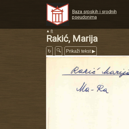
Baza srpskih i srodnih
pseudonima
▲
R
Rakić, Marija