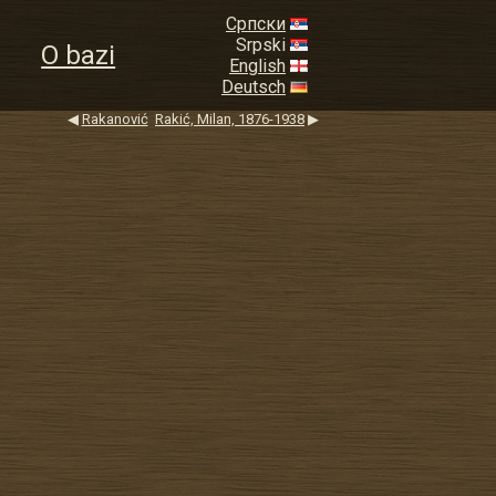
Српски
Srpski
O bazi
English
Deutsch
◀
Rakanović
Rakić, Milan, 1876-1938
▶