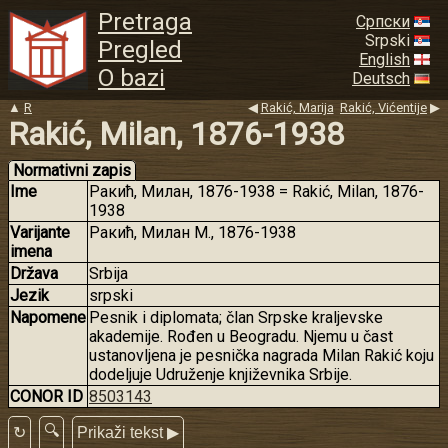
Pretraga
Српски
Srpski
Pregled
English
O bazi
Deutsch
▲
R
◀
Rakić, Marija
Rakić, Vićentije
▶
Rakić, Milan, 1876-1938
Normativni zapis
Ime
Ракић, Милан, 1876-1938 = Rakić, Milan, 1876-
1938
Varijante
Ракић, Милан М., 1876-1938
imena
Država
Srbija
Jezik
srpski
Napomene
Pesnik i diplomata; član Srpske kraljevske
akademije. Rođen u Beogradu. Njemu u čast
ustanovljena je pesnička nagrada Milan Rakić koju
dodeljuje Udruženje književnika Srbije.
CONOR ID
8503143