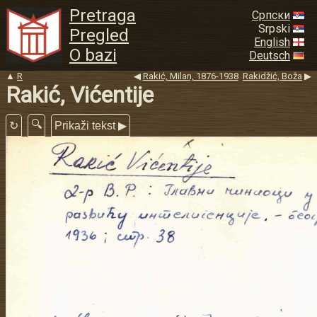
Pretraga
Српски
Srpski
Pregled
English
O bazi
Deutsch
▲
R
◀
Rakić, Milan, 1876-1938
Rakidžić, Boža
▶
Rakić, Vićentije