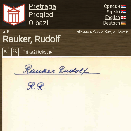
Pretraga
Српски
Srpski
Pregled
English
O bazi
Deutsch
▲
R
◀
Rauch, Pavao
Ravijen, Dav
▶
Rauker, Rudolf