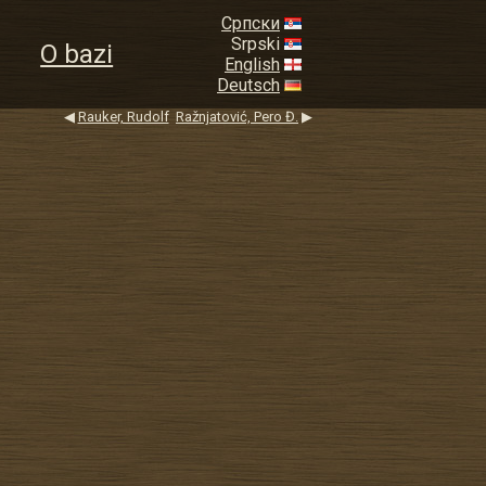
Српски
Srpski
O bazi
English
Deutsch
◀
Rauker, Rudolf
Ražnjatović, Pero Đ.
▶