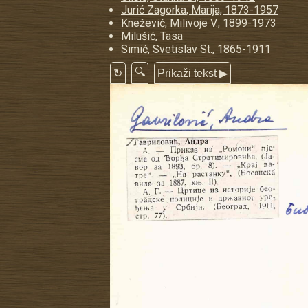
Jurić Zagorka, Marija, 1873-1957
Knežević, Milivoje V., 1899-1973
Milušić, Tasa
Simić, Svetislav St., 1865-1911