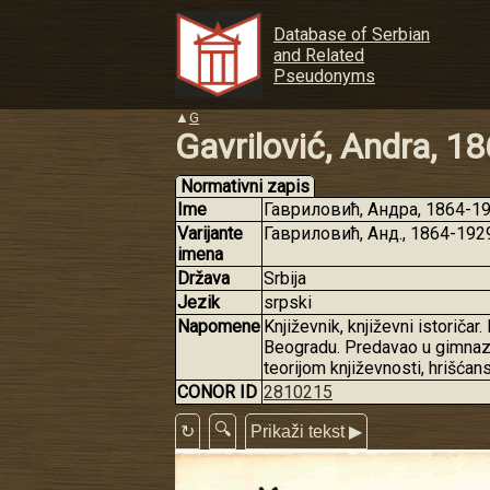
Database of Serbian
and Related
Pseudonyms
▲
G
Gavrilović, Andra, 1
Normativni zapis
Ime
Гавриловић, Андра, 1864-192
Varijante
Гавриловић, Анд., 1864-192
imena
Država
Srbija
Jezik
srpski
Napomene
Književnik, književni istoriča
Beogradu. Predavao u gimnazij
teorijom književnosti, hrišć
CONOR ID
2810215