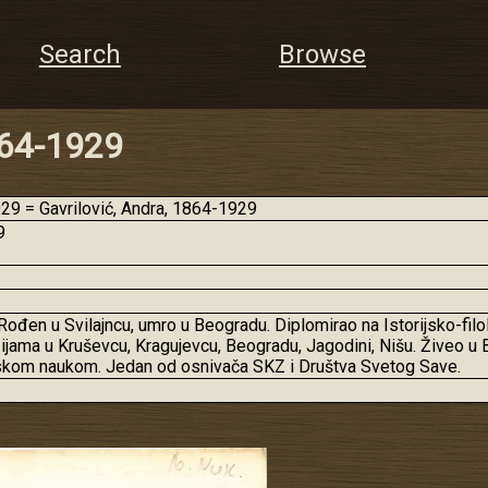
Search
Browse
864-1929
9 = Gavrilović, Andra, 1864-1929
9
r. Rođen u Svilajncu, umro u Beogradu. Diplomirao na Istorijsko-f
ama u Kruševcu, Kragujevcu, Beogradu, Jagodini, Nišu. Živeo u B
anskom naukom. Jedan od osnivača SKZ i Društva Svetog Save.