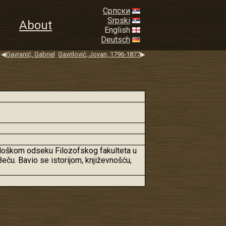
Српски
Srpski
About
English
Deutsch
◀
Gavranić, Gabriel
Gavrilović, Jovan, 1796-1877
▶
ilološkom odseku Filozofskog fakulteta u
eču. Bavio se istorijom, književnošću,