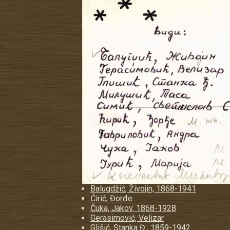
Balugdžić, Živojin, 1868-1941
Ćirić, Đorđe
Čuka, Jakov, 1868-1928
Gerasimović, Velizar
Glišić, Stanka Đ., 1859-1942