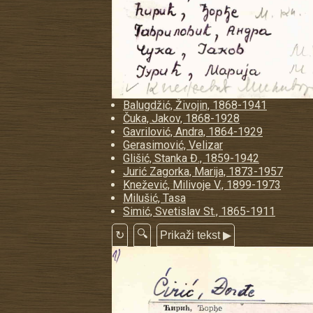
Balugdžić, Živojin, 1868-1941
Čuka, Jakov, 1868-1928
Gavrilović, Andra, 1864-1929
Gerasimović, Velizar
Glišić, Stanka Đ., 1859-1942
Jurić Zagorka, Marija, 1873-1957
Knežević, Milivoje V., 1899-1973
Milušić, Tasa
Simić, Svetislav St., 1865-1911