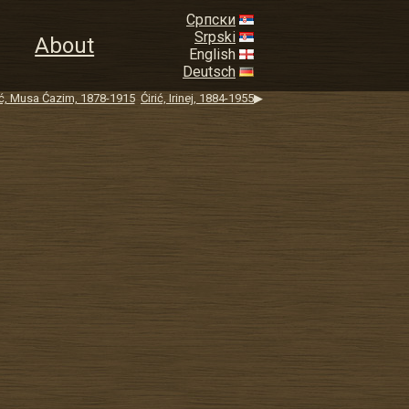
Српски
Srpski
About
English
Deutsch
ić, Musa Ćazim, 1878-1915
Ćirić, Irinej, 1884-1955
▶