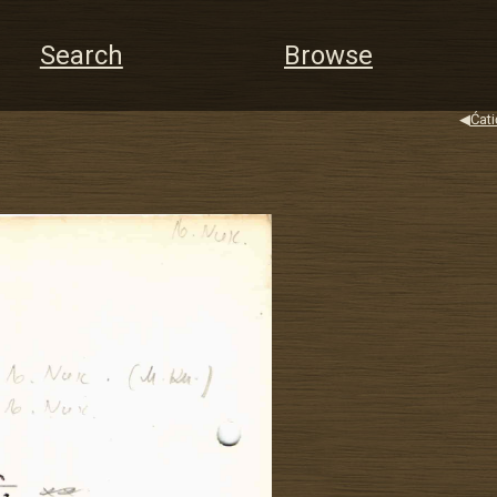
Search
Browse
◀
Ćat