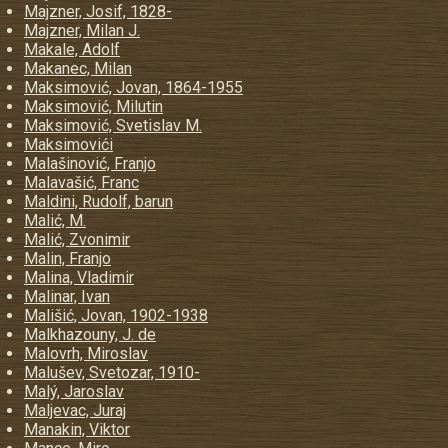
Majzner, Josif, 1828-
Majzner, Milan J.
Makale, Adolf
Makanec, Milan
Maksimović, Jovan, 1864-1955
Maksimović, Milutin
Maksimović, Svetislav M.
Maksimovići
Malašinović, Franjo
Malavašić, Franc
Maldini, Rudolf, barun
Malić, M.
Malić, Zvonimir
Malin, Franjo
Malina, Vladimir
Malinar, Ivan
Mališić, Jovan, 1902-1938
Malkhazouny, J. de
Malovrh, Miroslav
Malušev, Svetozar, 1910-
Malý, Jaroslav
Maljevac, Juraj
Manakin, Viktor