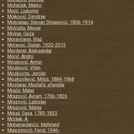
Mohaček, Marko
Mojić, Ljubomir
Mojković, Dimitrije
Mokranjac, Stevan Stojanović, 1856-1914
Molcutiu, Moise
Molnar, Geza
Moravčanin, Blaž
Moravec, Dušan, 1920-2015
Morderer, Aleksandar
Morić, Andro
Mosković, Armin
Mosković, Vilim
Moskovita, Jerolin
Moskovljević, Miloš, 1884-1968
Mostarac Mustafa, efendija
Mrače, Matej
Mrazović, Avram, 1756-1826
Mrazović, Ladislav
Mrazović, Matija
Mrkalj, Sava, 1783-1833
Mrzljak, A.
Muhamedančić, Mehmed
Mujezinović, Ferid, 1946-