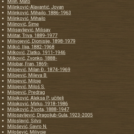
Milin, Mato
Milinković-Alavantić, Jovan
Milinković, Mihailo, 1886-1963
Milinković, Mihajlo
Milinović, Šime
Milisavljević, Milisav
Militar, Triva, 1889-1977
Milivojević, Dionisije, 1898-1979
Milkić, Ilija, 1882-1968
Milković, Zlatko, 1911-1946
Milković, Zvonko, 1888-
Milobar, Fran, 1869-
Milojević, Milan Đ., 1874-1969
Milojević, Mileva B.
Milojević, Miloje
Milojević, Miloš S.
Milojević, Predrag
Milojković, Aleksa P., učitelj
Milojković, Mirko, 1918-1986
Milojković, Života, 1888-1947
Milosavljević, Dragoljub-Gula, 1923-2005
Miloslavić, Silvo
Milošević, Gavro N.
Milošević, Milivoje