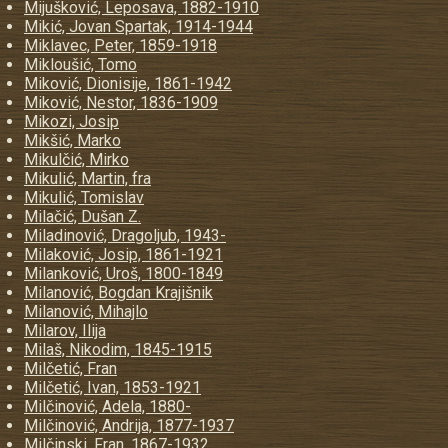
Mijušković, Leposava, 1882-1910
Mikić, Jovan Spartak, 1914-1944
Miklavec, Peter, 1859-1918
Mikloušić, Tomo
Miković, Dionisije, 1861-1942
Miković, Nestor, 1836-1909
Mikozi, Josip
Mikšić, Marko
Mikulčić, Mirko
Mikulić, Martin, fra
Mikulić, Tomislav
Milačić, Dušan Z.
Miladinović, Dragoljub, 1943-
Milaković, Josip, 1861-1921
Milanković, Uroš, 1800-1849
Milanović, Bogdan Krajišnik
Milanović, Mihajlo
Milarov, Ilija
Milaš, Nikodim, 1845-1915
Milčetić, Fran
Milčetić, Ivan, 1853-1921
Milčinović, Adela, 1880-
Milčinović, Andrija, 1877-1937
Milčinski, Fran, 1867-1932