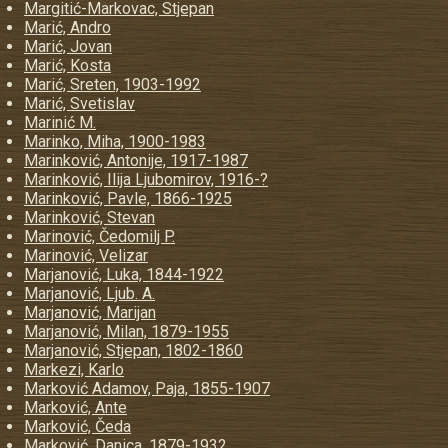
Margitić-Markovac, Stjepan
Marić, Andro
Marić, Jovan
Marić, Kosta
Marić, Sreten, 1903-1992
Marić, Svetislav
Marinić M.
Marinko, Miha, 1900-1983
Marinković, Antonije, 1917-1987
Marinković, Ilija Ljubomirov, 1916-?
Marinković, Pavle, 1866-1925
Marinković, Stevan
Marinović, Čedomilj P.
Marinović, Velizar
Marjanović, Luka, 1844-1922
Marjanović, Ljub. A.
Marjanović, Marijan
Marjanović, Milan, 1879-1955
Marjanović, Stjepan, 1802-1860
Markezi, Karlo
Marković Adamov, Paja, 1855-1907
Marković, Ante
Marković, Čeda
Marković, Danica, 1879-1932