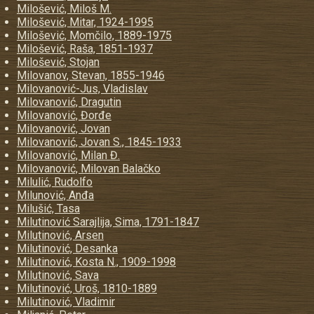
Milošević, Miloš M.
Milošević, Mitar, 1924-1995
Milošević, Momčilo, 1889-1975
Milošević, Raša, 1851-1937
Milošević, Stojan
Milovanov, Stevan, 1855-1946
Milovanović-Jus, Vladislav
Milovanović, Dragutin
Milovanović, Đorđe
Milovanović, Jovan
Milovanović, Jovan S., 1845-1933
Milovanović, Milan Đ.
Milovanović, Milovan Balačko
Milulić, Rudolfo
Milunović, Anđa
Milušić, Tasa
Milutinović Sarajlija, Sima, 1791-1847
Milutinović, Arsen
Milutinović, Desanka
Milutinović, Kosta N., 1909-1998
Milutinović, Sava
Milutinović, Uroš, 1810-1889
Milutinović, Vladimir