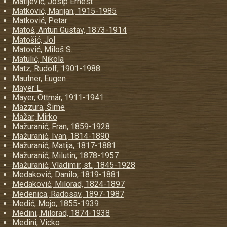
Matijević, Josip Ernest
Matković, Marijan, 1915-1985
Matković, Petar
Matoš, Antun Gustav, 1873-1914
Matošić, Jol
Matović, Miloš S.
Matulić, Nikola
Matz, Rudolf, 1901-1988
Mautner, Eugen
Mayer L.
Mayer, Ottmár, 1911-1941
Mazzura, Šime
Mažar, Mirko
Mažuranić, Fran, 1859-1928
Mažuranić, Ivan, 1814-1890
Mažuranić, Matija, 1817-1881
Mažuranić, Milutin, 1878-1957
Mažuranić, Vladimir, st., 1845-1928
Medaković, Danilo, 1819-1881
Medaković, Milorad, 1824-1897
Medenica, Radosav, 1897-1987
Medić, Mojo, 1855-1939
Medini, Milorad, 1874-1938
Medini, Vicko