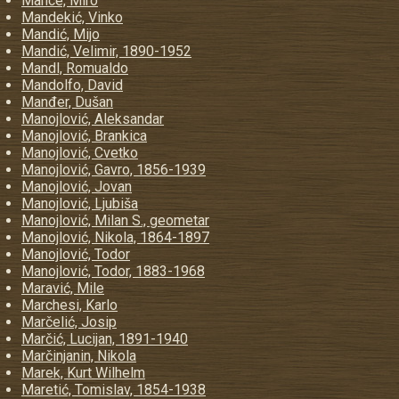
Mance, Miro
Mandekić, Vinko
Mandić, Mijo
Mandić, Velimir, 1890-1952
Mandl, Romualdo
Mandolfo, David
Manđer, Dušan
Manojlović, Aleksandar
Manojlović, Brankica
Manojlović, Cvetko
Manojlović, Gavro, 1856-1939
Manojlović, Jovan
Manojlović, Ljubiša
Manojlović, Milan S., geometar
Manojlović, Nikola, 1864-1897
Manojlović, Todor
Manojlović, Todor, 1883-1968
Maravić, Mile
Marchesi, Karlo
Marčelić, Josip
Marčić, Lucijan, 1891-1940
Marčinjanin, Nikola
Marek, Kurt Wilhelm
Maretić, Tomislav, 1854-1938