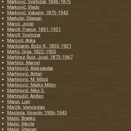
Marković, Svetozar, 1846-1875
Marković, Vlado
Marković, Vukašin, 1875-1943
Markulin, Stjepan
Maroli, Josip
Marolt, France, 1891-1951
Marolt, Svetozar
Marović, Anka
Maršićanin, Božo K., 1855-1921
Martić, Grga, 1822-1905
Martínez Ruiz, José, 1873-1967
Martinis, Marcel
Martinović, Aleksandar
Martinović, Antun
Martinović, M. Miloš
Martinović, Marko Milov
Martinović, Niko S.
Martinušić, Anđeo
Marun, Lujo
Maržik, Vjenceslav
Masleša, Veselin, 1906-1943
Mašić, Branko
Mašić, Nikola
Mašić, Stjepan