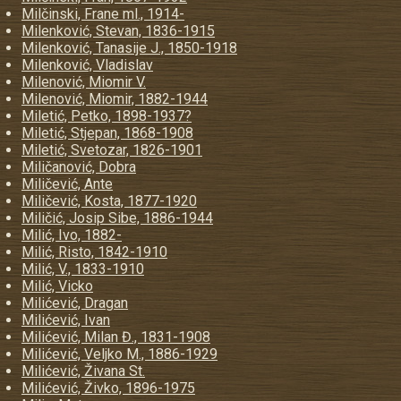
Milčinski, Frane ml., 1914-
Milenković, Stevan, 1836-1915
Milenković, Tanasije J., 1850-1918
Milenković, Vladislav
Milenović, Miomir V.
Milenović, Miomir, 1882-1944
Miletić, Petko, 1898-1937?
Miletić, Stjepan, 1868-1908
Miletić, Svetozar, 1826-1901
Miličanović, Dobra
Miličević, Ante
Miličević, Kosta, 1877-1920
Miličić, Josip Sibe, 1886-1944
Milić, Ivo, 1882-
Milić, Risto, 1842-1910
Milić, V., 1833-1910
Milić, Vicko
Milićević, Dragan
Milićević, Ivan
Milićević, Milan Đ., 1831-1908
Milićević, Veljko M., 1886-1929
Milićević, Živana St.
Milićević, Živko, 1896-1975