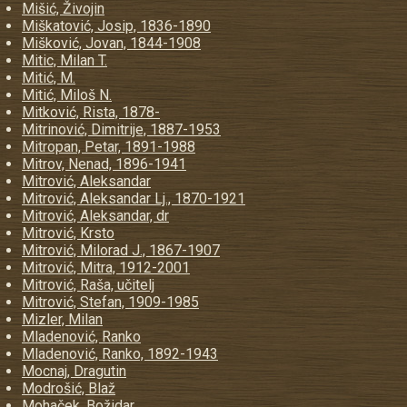
Mišić, Živojin
Miškatović, Josip, 1836-1890
Mišković, Jovan, 1844-1908
Mitic, Milan T.
Mitić, M.
Mitić, Miloš N.
Mitković, Rista, 1878-
Mitrinović, Dimitrije, 1887-1953
Mitropan, Petar, 1891-1988
Mitrov, Nenad, 1896-1941
Mitrović, Aleksandar
Mitrović, Aleksandar Lj., 1870-1921
Mitrović, Aleksandar, dr
Mitrović, Krsto
Mitrović, Milorad J., 1867-1907
Mitrović, Mitra, 1912-2001
Mitrović, Raša, učitelj
Mitrović, Stefan, 1909-1985
Mizler, Milan
Mladenović, Ranko
Mladenović, Ranko, 1892-1943
Mocnaj, Dragutin
Modrošić, Blaž
Mohaček, Božidar