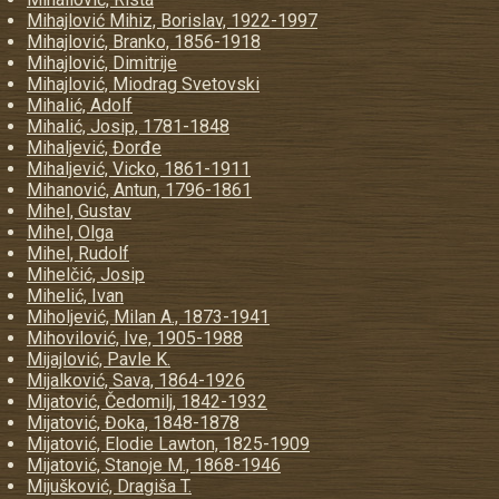
Mihajlović Mihiz, Borislav, 1922-1997
Mihajlović, Branko, 1856-1918
Mihajlović, Dimitrije
Mihajlović, Miodrag Svetovski
Mihalić, Adolf
Mihalić, Josip, 1781-1848
Mihaljević, Đorđe
Mihaljević, Vicko, 1861-1911
Mihanović, Antun, 1796-1861
Mihel, Gustav
Mihel, Olga
Mihel, Rudolf
Mihelčić, Josip
Mihelić, Ivan
Miholjević, Milan A., 1873-1941
Mihovilović, Ive, 1905-1988
Mijajlović, Pavle K.
Mijalković, Sava, 1864-1926
Mijatović, Čedomilj, 1842-1932
Mijatović, Đoka, 1848-1878
Mijatović, Elodie Lawton, 1825-1909
Mijatović, Stanoje M., 1868-1946
Mijušković, Dragiša T.