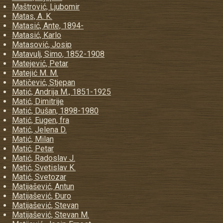
Maštrović, Ljubomir
Matas, A. K.
Matasić, Ante, 1894-
Matasić, Karlo
Matasović, Josip
Matavulj, Simo, 1852-1908
Matejević, Petar
Matejić M. M.
Matičević, Stjepan
Matić, Andrija M., 1851-1925
Matić, Dimitrije
Matić, Dušan, 1898-1980
Matić, Eugen, fra
Matić, Jelena D.
Matić, Milan
Matić, Petar
Matić, Radoslav J.
Matić, Svetislav K.
Matić, Svetozar
Matijašević, Antun
Matijašević, Đuro
Matijašević, Stevan
Matijašević, Stevan M.