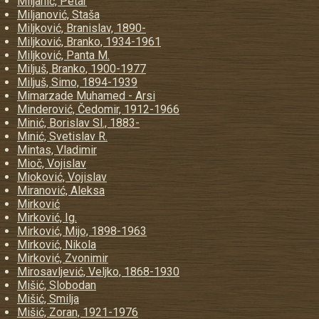
Miljanić, Petar
Miljanović, Staša
Miljković, Branislav, 1890-
Miljković, Branko, 1934-1961
Miljković, Panta M.
Miljuš, Branko, 1900-1977
Miljuš, Simo, 1894-1939
Mimarzade Muhamed - Arsi
Minderović, Čedomir, 1912-1966
Minić, Borislav Sl., 1883-
Minić, Svetislav R.
Mintas, Vladimir
Mioč, Vojislav
Mioković, Vojislav
Miranović, Aleksa
Mirković
Mirković, Ig.
Mirković, Mijo, 1898-1963
Mirković, Nikola
Mirković, Zvonimir
Mirosavljević, Veljko, 1868-1930
Mišić, Slobodan
Mišić, Smilja
Mišić, Zoran, 1921-1976