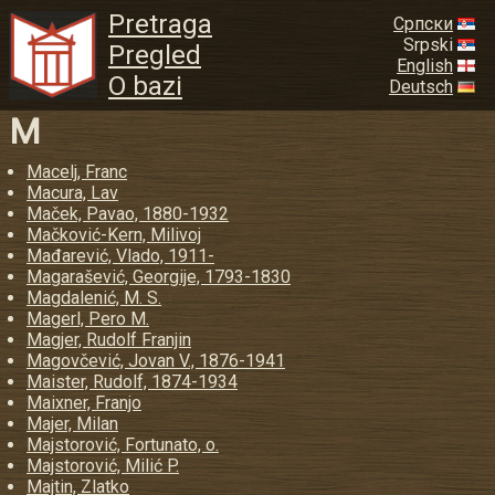
Pretraga
Српски
Srpski
Pregled
English
O bazi
Deutsch
M
Macelj, Franc
Macura, Lav
Maček, Pavao, 1880-1932
Mačković-Kern, Milivoj
Mađarević, Vlado, 1911-
Magarašević, Georgije, 1793-1830
Magdalenić, M. S.
Magerl, Pero M.
Magjer, Rudolf Franjin
Magovčević, Jovan V., 1876-1941
Maister, Rudolf, 1874-1934
Maixner, Franjo
Majer, Milan
Majstorović, Fortunato, o.
Majstorović, Milić P.
Majtin, Zlatko