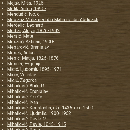
Mejak, Mitja, 1926-
Melik, Anton, 1890-
Mendušić, Ivo, o.
Meolana Muhamed ibn Mahmud ibn Abdulach
Merčelić, Leonard
Merhar, Alojzij, 1876-1942
Meršić, Mate
Mesarić, Kalman, 1900-
Mesarović, Branislav
Mesek, Antun
Mesić, Matija, 1826-1878
Mesner, Evgenije
Micić, Ljubomir, 1895-1971
Micić, Vojislav
Micić, Zagorka
Mihailović, Ahilo R.
Mihailović, Branislav
Mihailović, Đorđe
Mihailović, Ivan
Mihailović, Konstantin, oko 1435-oko 1500
Mihailović, Ljudmila, 1900-1962
Mihailović, Pavle M.
Mihailović, Pavle, 1845-1915
Mihailović, Rista